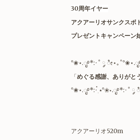
30周年イヤー
アクアーリオサンクスボ
プレゼントキャンペーン
°❀⋆.ೃ࿔*:･˚ ༘ ೀ⋆｡˚°❀⋆.ೃ
「
めぐる感謝、ありがと
°❀⋆.ೃ࿔*:･๋࣭ ⭑°❀⋆.ೃ࿔*:･˚ 
アクアーリオ520m