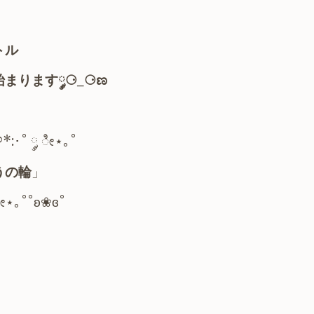
トル
始まります༘⚆_⚆ಣ
࿔*:･˚ ༘ ೀ⋆｡˚
うの輪
」
༘ ೀ⋆｡˚˚ʚ❀ɞ˚