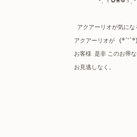
˗ˏˋ ꒰ ✿❀❁ ꒱ ˎˊ˗
アクアーリオが気にな
アクアーリオが (*´˘`
お客様 是非 このお🉐
お見逃しなく。