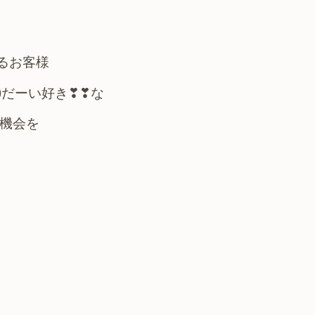
るお客様
*)だーい好き❣❣な
な機会を