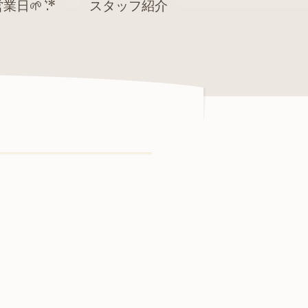
業日🌱 ͛.*
スタッフ紹介