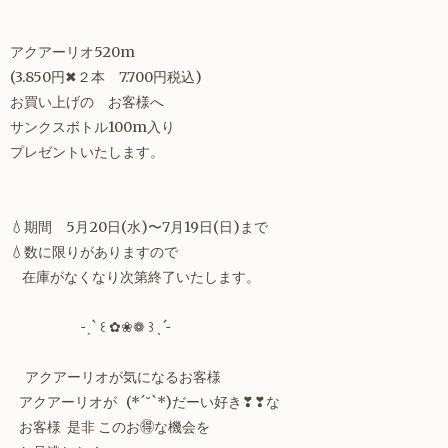
アクアーリオ520m
(3.850円✖︎２本 7.700円税込)
お買い上げの お客様へ
サンクスボトル100m入り
プレゼントいたします。
💧期間 5月20日(水)〜7月19日(日)まで
💧数に限りがありますので
在庫がなくなり次第終了いたします。
˗ˏˋ ꒰ ✿❀❁ ꒱ ˎˊ˗
アクアーリオが気になるお客様
アクアーリオが (*´˘`*)だーい好き❣❣な
お客様 是非 このお🉐な機会を