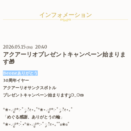
インフォメーション
2026.05.15
20:40
(Fri)
アクアーリオプレゼントキャンペーン始まりま
す🎁
Beoneありがとう
30周年イヤー
アクアーリオサンクスボトル
プレゼントキャンペーン始まります༘⚆_⚆ಣ
°❀⋆.ೃ࿔*:･˚ ༘ ೀ⋆｡˚°❀⋆.ೃ࿔*:･˚ ༘ ೀ⋆｡˚
「
めぐる感謝、ありがとうの輪
」
°❀⋆.ೃ࿔*:･๋࣭ ⭑°❀⋆.ೃ࿔*:･˚ ༘ ೀ⋆｡˚˚ʚ❀ɞ˚