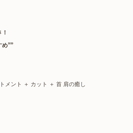
かさ！
め””
トメント ＋ カット
＋ 首 肩の癒し