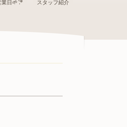
業日🌱 ͛.*
スタッフ紹介